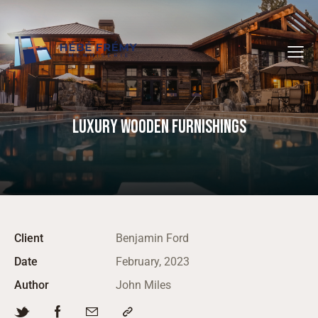
LUXURY WOODEN FURNISHINGS
Client
Benjamin Ford
Date
February, 2023
Author
John Miles