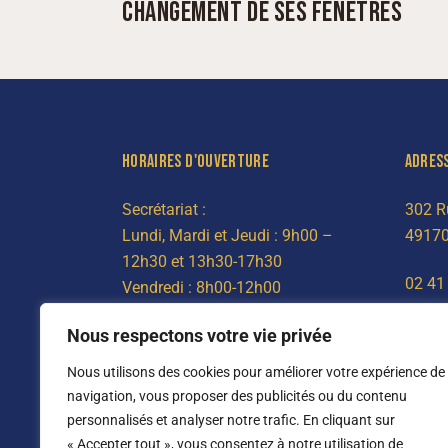
CHANGEMENT DE SES FENÊTRES
HORAIRES D'OUVERTURE
ADRES
Secrétariat :
302 R
Lundi, Mardi et Jeudi : 9h00 –
49170
12h30 et 13h30-17h30
02 41
Vendredi : 8h00-12h00
07 82
Fermé le Mercredi
Nous respectons votre vie privée
Nous utilisons des cookies pour améliorer votre expérience de
Atelier :
navigation, vous proposer des publicités ou du contenu
Lundi – Vendredi : 8h00 – 17h30
personnalisés et analyser notre trafic. En cliquant sur
« Accepter tout », vous consentez à notre utilisation de